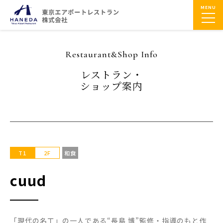
MENU
Restaurant&Shop Info
レストラン・
ショップ案内
T1
2F
和食
cuud
「現代の名工」の一人である“長島 博”監修・指導のもと作