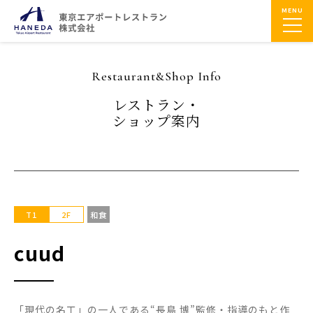
MENU
Restaurant&Shop Info
レストラン・
ショップ案内
T1
2F
和食
cuud
「現代の名工」の一人である“長島 博”監修・指導のもと作